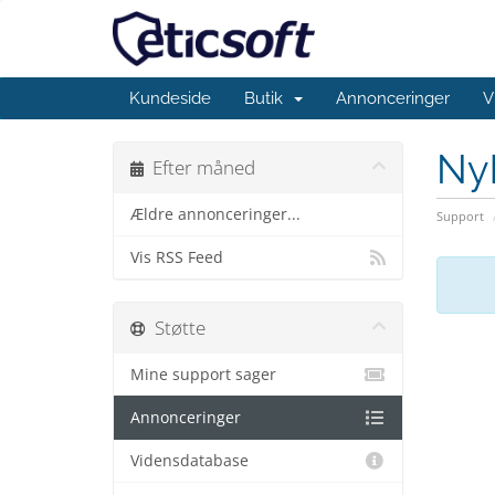
Kundeside
Butik
Annonceringer
V
Ny
Efter måned
Ældre annonceringer...
Support
Vis RSS Feed
Støtte
Mine support sager
Annonceringer
Vidensdatabase