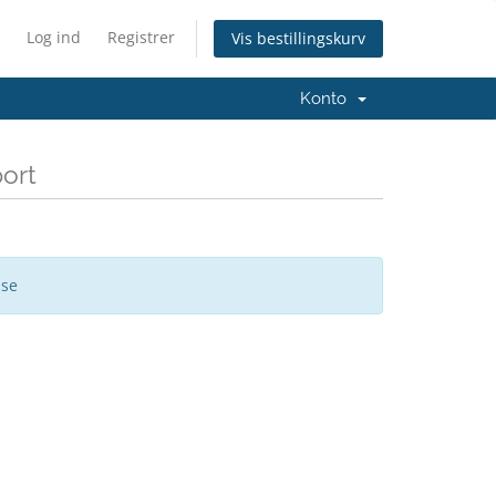
Log ind
Registrer
Vis bestillingskurv
Konto
port
ise