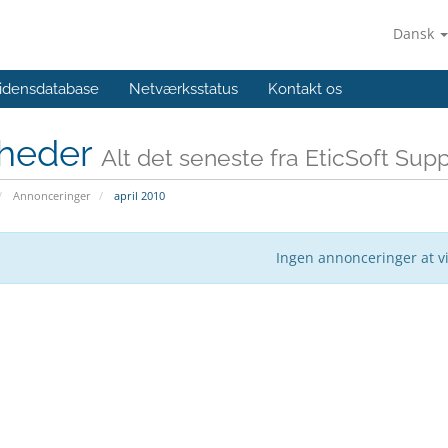
Dansk
idensdatabase
Netværksstatus
Kontakt os
heder
Alt det seneste fra EticSoft Sup
Annonceringer
april 2010
Ingen annonceringer at v