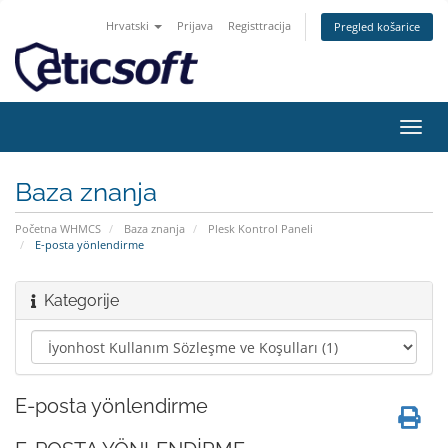
Hrvatski
Prijava
Registtracija
Pregled košarice
Preba
navig
Baza znanja
Početna WHMCS
Baza znanja
Plesk Kontrol Paneli
E-posta yönlendirme
Kategorije
E-posta yönlendirme