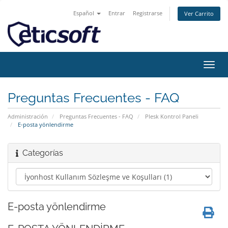
Español
Entrar
Registrarse
Ver Carrito
Alter
Nave
Preguntas Frecuentes - FAQ
Administración
Preguntas Frecuentes - FAQ
Plesk Kontrol Paneli
E-posta yönlendirme
Categorías
E-posta yönlendirme