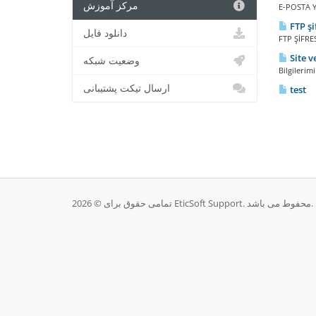
مرکز آموزش
E-POSTA Y
FTP şi
دانلود فایل
FTP ŞİFRES
Site v
وضعیت شبکه
Bilgilerim
ارسال تیکت پشتیبانی
test
تمامی حقوق برای © 2026 EticSoft Support. محفوط می باشد.