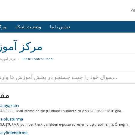
P
تماس با ما
وضعیت شبکه
مرک
مرکز آمو
مرکز آموز
Plesk Kontrol Paneli
مقا
a ayarları
YARLARI Mail İstemciler için (Outlook Thunderbird v.b.)POP IMAP SMTP gibi...
ta olusturma
LUŞTURMA İyonhost Plesk panelden e-posta adresleri oluşturabilirsiniz. Örneğin...
ta yönlendirme