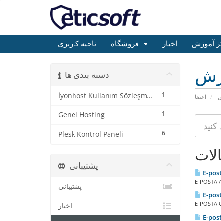
ز آموزش
اخبار
فروشگاه
ناحیه کاربری
زش
دسته بندی ها
1
İyonhost Kullanım Sözleşme ve Koşulları
ش
اعضا
1
Genel Hosting
6
Plesk Kontrol Paneli
لات
پشتیبانی
E-post
E-POSTA A
پشتیبانی
E-pos
E-POSTA O
اخبار
E-pos