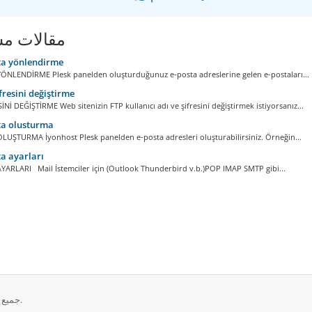
مقالات مش
ta yönlendirme
ÖNLENDİRME Plesk panelden oluşturduğunuz e-posta adreslerine gelen e-postaları...
fresini değiştirme
İNİ DEĞİŞTİRME Web sitenizin FTP kullanıcı adı ve şifresini değiştirmek istiyorsanız...
ta olusturma
LUŞTURMA İyonhost Plesk panelden e-posta adresleri oluşturabilirsiniz. Örneğin...
a ayarları
YARLARI Mail İstemciler için (Outlook Thunderbird v.b.)POP IMAP SMTP gibi...
حقوق الطبع والنشر © 2026 EticSoft Support. جميع الحقوق محفوظة.