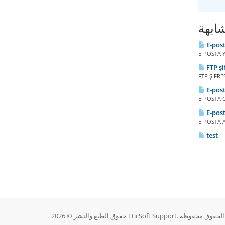
ابهة
E-pos
E-POSTA Y
FTP şi
FTP ŞİFRES
E-pos
E-POSTA O
E-post
E-POSTA A
test