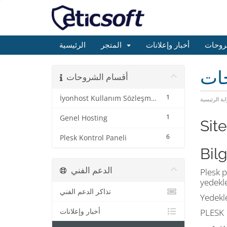
روحات
أخبار وإعلانات
المتجر
الرئيسية
حات
أقسام الشروحات
1
İyonhost Kullanım Sözleşme ve Koşulları
ابة الرئيسية
1
Genel Hosting
Sit
6
Plesk Kontrol Paneli
Bilg
الدعم الفني
Plesk p
yedekle
تذاكر الدعم الفني
Yedekle
أخبار وإعلانات
PLESK 