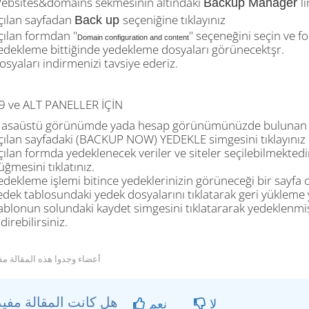
ebsites&domains sekmesinin altındaki
l
Backup Manager
çılan sayfadan
seçeniğine tıklayınız
Back up
çılan formdan "
" seçeneğini seçin ve 
Domain configuration and content
edekleme bittiğinde yedekleme dosyaları görünecektşr.
osyaları indirmenizi tavsiye ederiz.
9 ve ALT PANELLER İÇİN
asaüstü görünümde yada hesap görünümünüzde bulunan (B
çılan sayfadaki (BACKUP NOW) YEDEKLE simgesini tıklayınız
çılan formda yedeklenecek veriler ve siteler seçilebilmekte
üğmesini tıklatınız.
edekleme işlemi bitince yedeklerinizin görüneceği bir sayfa o
edek tablosundaki yedek dosyalarını tıklatarak geri yükleme y
ablonun solundaki kaydet simgesini tıklatararak yedeklenmiş 
direbilirsiniz.
أعضاء وجدوا هذه المقالة مفيد
هل كانت المقالة مفيدة ؟
لا
نعم