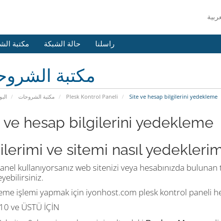
راسلنا
حالة الشبكة
مكتبة الش
مكتبة الشرو
البو
مكتبة الشروحات
Plesk Kontrol Paneli
Site ve hesap bilgilerini yedekleme
e ve hesap bilgilerini yedekleme
ilerimi ve sitemi nasıl yedekleri
anel kullanıyorsanız web sitenizi veya hesabınızda bulunan tü
yebilirsiniz.
me işlemi yapmak için iyonhost.com plesk kontrol paneli hes
10 ve ÜSTÜ İÇİN