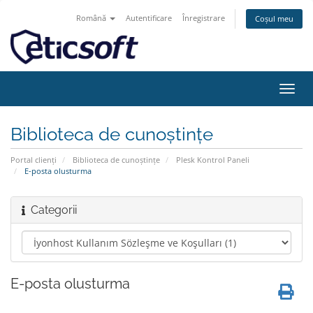
Română
Autentificare
Înregistrare
Coșul meu
Navi
Toggl
Biblioteca de cunoștințe
Portal clienți
Biblioteca de cunoștințe
Plesk Kontrol Paneli
E-posta olusturma
Categorii
E-posta olusturma