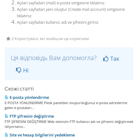
Açılan sayfadan (mail) e-posta simgesine tıklatınız.
Açılan sayfadan yeni oluştur (Create mail account) simgesine
tıklatınız.
Açılan sayfadan kullanıcı adı ve şifresini giriniz.
2 Користувачі, які знайшли це корисним
Ця відповідь Вам допомогла?
Так
Ні
Схожі статті
E-posta yönlendirme
E-POSTA YÖNLENDİRME Plesk panelden oluşturduğunuz e-posta adreslerine
gelen e-postaları...
FTP şifresini değiştirme
FTP ŞİFRESİNİ DEĞİŞTİRME Web sitenizin FTP kullanıcı adı ve şifresini değiştirmek
istiyorsanız...
Site ve hesap bilgilerini yedekleme