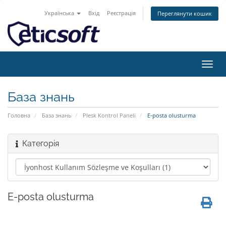
Українська
Вхід
Реєстрація
Переглянути кошик
Пере
наві
База знань
Головна
База знань
Plesk Kontrol Paneli
E-posta olusturma
Категорія
E-posta olusturma