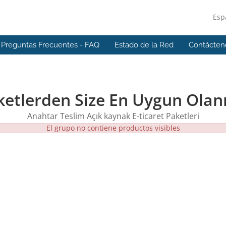
Esp
Preguntas Frecuentes - FAQ
Estado de la Red
Contácten
etlerden Size En Uygun Olanı
Anahtar Teslim Açık kaynak E-ticaret Paketleri
El grupo no contiene productos visibles