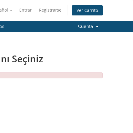
añol
Entrar
Registrarse
Ver Carrito
os
Cuenta
nı Seçiniz