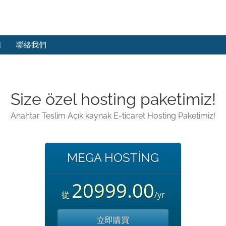
態
聯絡我們
Size özel hosting paketimiz!
Anahtar Teslim Açık kaynak E-ticaret Hosting Paketimiz!
MEGA HOSTİNG
20999.00
從
/yr
立即購買