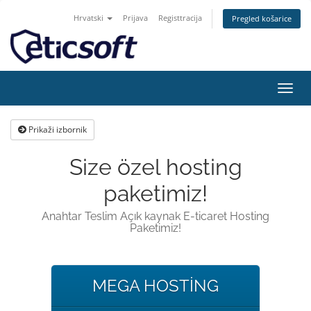
Hrvatski
Prijava
Registtracija
Pregled košarice
Preba
navig
Prikaži izbornik
Size özel hosting
paketimiz!
Anahtar Teslim Açık kaynak E-ticaret Hosting
Paketimiz!
MEGA HOSTİNG