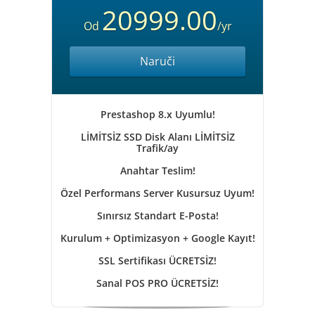
20999.00
Od
/yr
Naruči
Prestashop 8.x Uyumlu!
LİMİTSİZ SSD Disk Alanı LİMİTSİZ
Trafik/ay
Anahtar Teslim!
Özel Performans Server Kusursuz Uyum!
Sınırsız Standart E-Posta!
Kurulum + Optimizasyon + Google Kayıt!
SSL Sertifikası ÜCRETSİZ!
Sanal POS PRO ÜCRETSİZ!