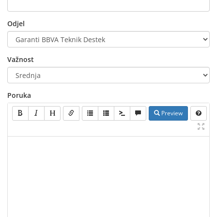
Odjel
Važnost
Poruka
Preview