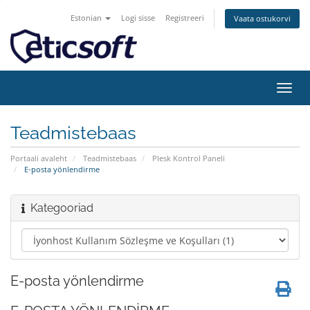
Estonian
Logi sisse
Registreeri
Vaata ostukorvi
Lülit
navig
Teadmistebaas
Portaali avaleht
Teadmistebaas
Plesk Kontrol Paneli
E-posta yönlendirme
Kategooriad
E-posta yönlendirme