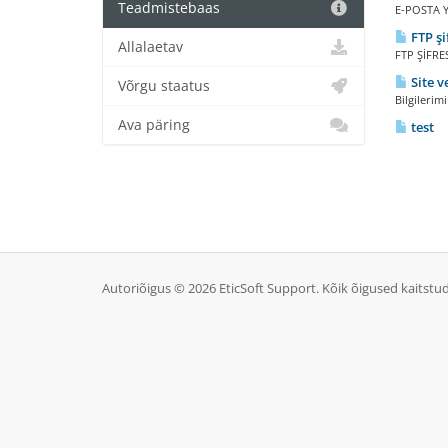
Teadmistebaas
E-POSTA Y
FTP şi
Allalaetav
FTP ŞİFRES
Site v
Võrgu staatus
Bilgilerim
Ava päring
test
Autoriõigus © 2026 EticSoft Support. Kõik õigused kaitstud