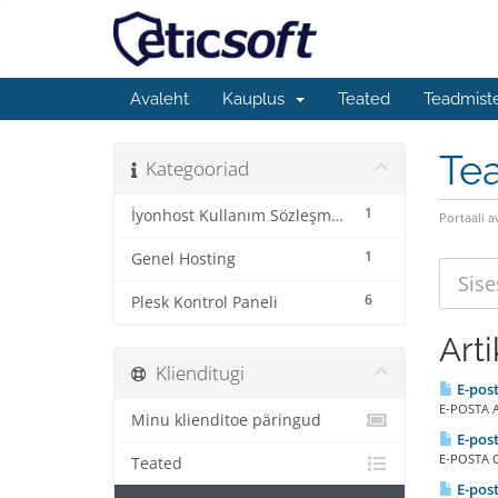
Avaleht
Kauplus
Teated
Teadmist
Te
Kategooriad
1
İyonhost Kullanım Sözleşme ve Koşulları
Portaali a
1
Genel Hosting
6
Plesk Kontrol Paneli
Arti
Klienditugi
E-post
E-POSTA A
Minu klienditoe päringud
E-pos
E-POSTA O
Teated
E-pos