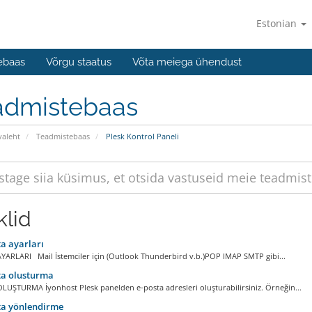
Estonian
ebaas
Võrgu staatus
Võta meiega ühendust
admistebaas
valeht
Teadmistebaas
Plesk Kontrol Paneli
klid
a ayarları
YARLARI Mail İstemciler için (Outlook Thunderbird v.b.)POP IMAP SMTP gibi...
ta olusturma
LUŞTURMA İyonhost Plesk panelden e-posta adresleri oluşturabilirsiniz. Örneğin...
ta yönlendirme