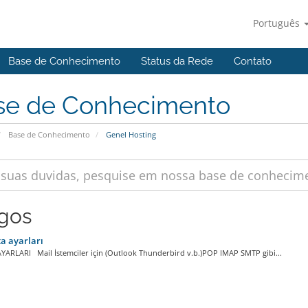
Português
Base de Conhecimento
Status da Rede
Contato
se de Conhecimento
Base de Conhecimento
Genel Hosting
igos
a ayarları
YARLARI Mail İstemciler için (Outlook Thunderbird v.b.)POP IMAP SMTP gibi...