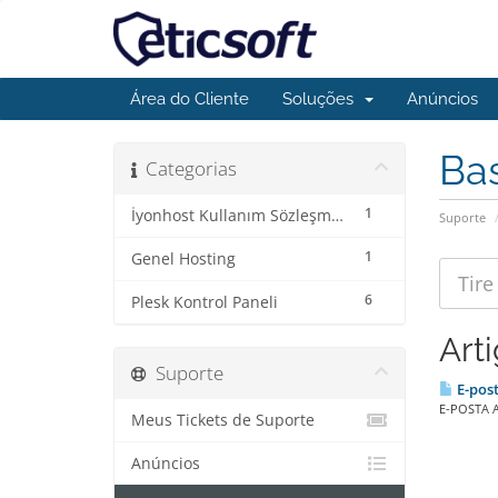
Área do Cliente
Soluções
Anúncios
Ba
Categorias
1
İyonhost Kullanım Sözleşme ve Koşulları
Suporte
1
Genel Hosting
6
Plesk Kontrol Paneli
Art
Suporte
E-post
E-POSTA A
Meus Tickets de Suporte
Anúncios