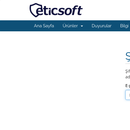
Ana Sayfa
Ürünler
Duyurular
Bilgi
Şi
ad
E-