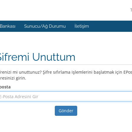
 Bankası
Sunucu/Ağ Durumu
İletişim
Şifremi Unuttum
frenizi mi unuttunuz? Şifre sıfırlama işlemlerini başlatmak için EPo
resinizi girin.
posta
Gönder