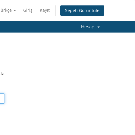
Türkçe
Giriş
Kayıt
Sepeti Görüntüle
Hesap
sta