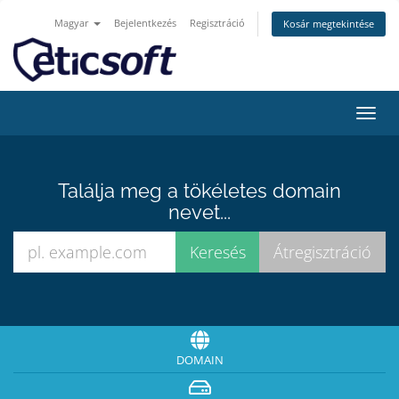
Magyar
Bejelentkezés
Regisztráció
Kosár megtekintése
Váltá
a
navig
Találja meg a tökéletes domain
nevet...
DOMAIN