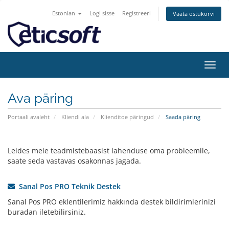
Estonian
Logi sisse
Registreeri
Vaata ostukorvi
Lülit
navig
Ava päring
Portaali avaleht
Kliendi ala
Klienditoe päringud
Saada päring
Leides meie teadmistebaasist lahenduse oma probleemile,
saate seda vastavas osakonnas jagada.
Sanal Pos PRO Teknik Destek
Sanal Pos PRO eklentilerimiz hakkında destek bildirimlerinizi
buradan iletebilirsiniz.