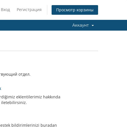
Вход
Регистрация
Просмотр корзины
Аккаунт
ствующий отдел.
k
tirdiğimiz eklentilerimiz hakkında
letebilirsiniz.
stek bildirimlerinizi buradan