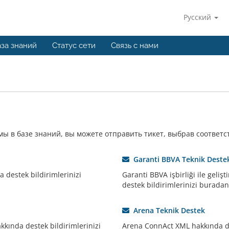
Русский
за знаний
Статус сети
Связь с нами
ы в базе знаний, вы можете отправить тикет, выбрав соответ
Garanti BBVA Teknik Deste
 destek bildirimlerinizi
Garanti BBVA işbirliği ile geliş
destek bildirimlerinizi buradan i
Arena Teknik Destek
kında destek bildirimlerinizi
Arena ConnAct XML hakkında de