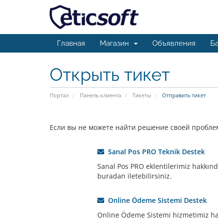
Главная
Магазин
Объявления
Ба
Открыть тикет
Портал
Панель клиента
Тикеты
Отправить тикет
Если вы не можете найти решение своей проблем
Sanal Pos PRO Teknik Destek
Sanal Pos PRO eklentilerimiz hakkında
buradan iletebilirsiniz.
Online Ödeme Sistemi Destek
Online Ödeme Sistemi hizmetimiz hak