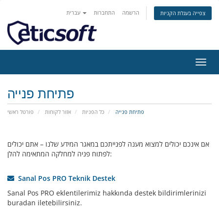
הרשמה
התחברות
עברית
צפייה בעגלת הקניות
פעלת
ניווט
פתיחת פנייה
פתיחת פנייה
כל הפניות
אזור לקוחות
פורטל ראשי
אם אינכם יכולים למצוא מענה לפנייתכם במאגר המידע שלנו – אתם יכולים
לפתוח פניה למחלקה המתאימה להלן:
Sanal Pos PRO Teknik Destek
Sanal Pos PRO eklentilerimiz hakkında destek bildirimlerinizi
buradan iletebilirsiniz.