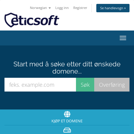
Norwegian
Logg inn
Registrer
Se handlevogn »
Bytt
navig
Start med å søke etter ditt ønskede
domene...
KJØP ET DOMENE