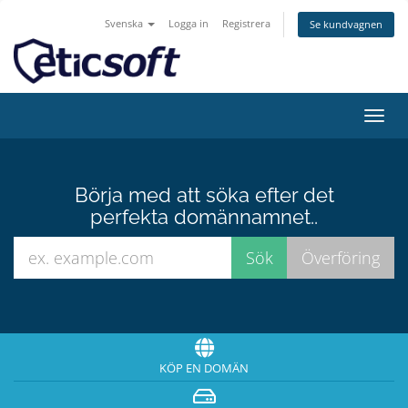
Svenska
Logga in
Registrera
Se kundvagnen
Växla
navig
Börja med att söka efter det
perfekta domännamnet..
KÖP EN DOMÄN